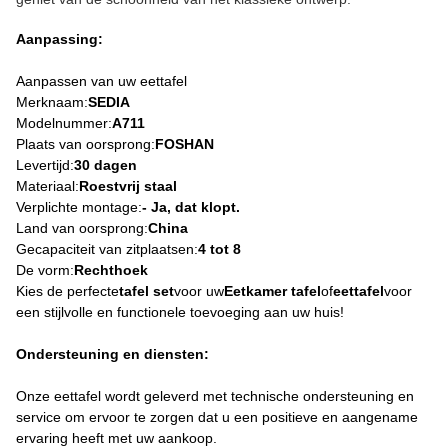
Aanpassing:
Aanpassen van uw eettafel
Merknaam:
SEDIA
Modelnummer:
A711
Plaats van oorsprong:
FOSHAN
Levertijd:
30 dagen
Materiaal:
Roestvrij staal
Verplichte montage:
- Ja, dat klopt.
Land van oorsprong:
China
Gecapaciteit van zitplaatsen:
4 tot 8
De vorm:
Rechthoek
Kies de perfecte
tafel set
voor uw
Eetkamer tafel
of
eettafel
voor
een stijlvolle en functionele toevoeging aan uw huis!
Ondersteuning en diensten:
Onze eettafel wordt geleverd met technische ondersteuning en
service om ervoor te zorgen dat u een positieve en aangename
ervaring heeft met uw aankoop.