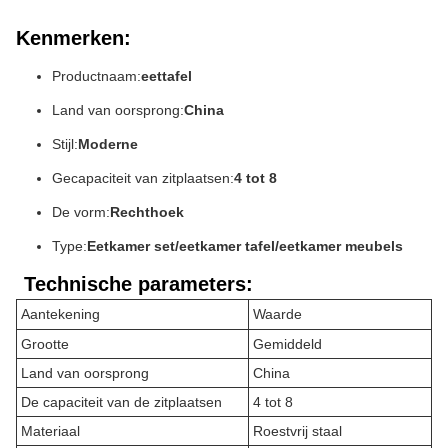
Kenmerken:
Productnaam:
eettafel
Land van oorsprong:
China
Stijl:
Moderne
Gecapaciteit van zitplaatsen:
4 tot 8
De vorm:
Rechthoek
Type:
Eetkamer set/eetkamer tafel/eetkamer meubels
Technische parameters:
Aantekening
Waarde
Grootte
Gemiddeld
Land van oorsprong
China
De capaciteit van de zitplaatsen
4 tot 8
Materiaal
Roestvrij staal