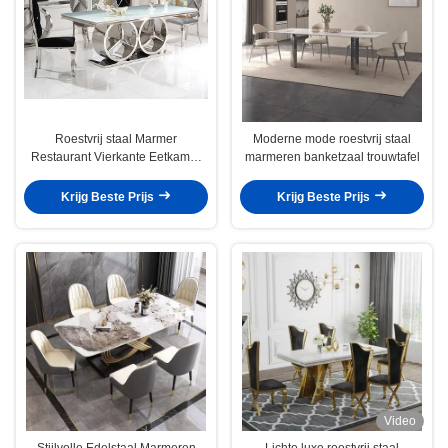
Roestvrij staal Marmer
Moderne mode roestvrij staal
Restaurant Vierkante Eetkamer
marmeren banketzaal trouwtafel
tafels OEM ODM
Krijg Beste Prijs
Krijg Beste Prijs
Video
Stijlvolle Edelstaal Marmeren
Lichte luxe roestvrij staal