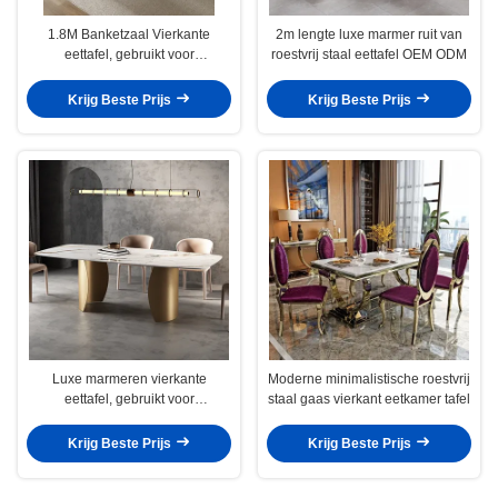
1.8M Banketzaal Vierkante
2m lengte luxe marmer ruit van
eettafel, gebruikt voor
roestvrij staal eettafel OEM ODM
villabanketten
Krijg Beste Prijs
Krijg Beste Prijs
Luxe marmeren vierkante
Moderne minimalistische roestvrij
eettafel, gebruikt voor
staal gaas vierkant eetkamer tafel
huwelijksuitnodigingen
Krijg Beste Prijs
Krijg Beste Prijs