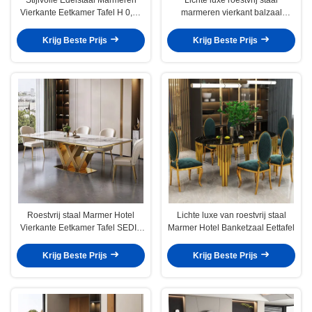
Vierkante Eetkamer Tafel H 0,78
marmeren vierkant balzaal
M
eettafel
Krijg Beste Prijs
Krijg Beste Prijs
Roestvrij staal Marmer Hotel
Lichte luxe van roestvrij staal
Vierkante Eetkamer Tafel SEDIA
Marmer Hotel Banketzaal Eettafel
Meubels
Krijg Beste Prijs
Krijg Beste Prijs