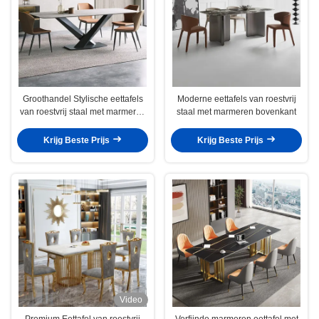
Groothandel Stylische eettafels
Moderne eettafels van roestvrij
van roestvrij staal met marmeren
staal met marmeren bovenkant
oppervlak
Krijg Beste Prijs
Krijg Beste Prijs
Video
Premium Eettafel van roestvrij
Verfijnde marmeren eettafel met