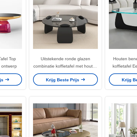
afel Top
Uitstekende ronde glazen
Houten ben
e ontwerp
combinatie koffietafel met houten
koffietafel E
been
ijs
Krijg Beste Prijs
Krijg B