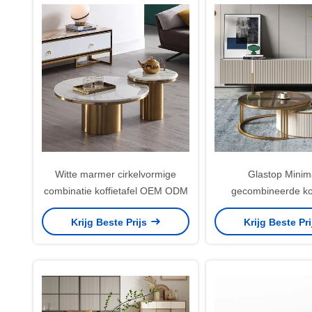
Witte marmer cirkelvormige
Glastop Minima
combinatie koffietafel OEM ODM
gecombineerde kof
Circulaire marmeren z
Krijg Beste Prijs
Krijg Beste Pr