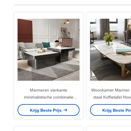
Marmeren vierkante
Woonkamer Marmer en
minimalistische combinatie
staal Koffietafel Ho
koffietafel met roestvrijstalen
Krijg Beste Prijs
Krijg Beste Pr
been