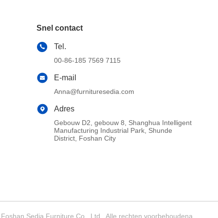
Snel contact
Tel.
00-86-185 7569 7115
E-mail
Anna@furnituresedia.com
Adres
Gebouw D2, gebouw 8, Shanghua Intelligent
Manufacturing Industrial Park, Shunde
District, Foshan City
Foshan Sedia Furniture Co., Ltd . Alle rechten voorbehoudena.