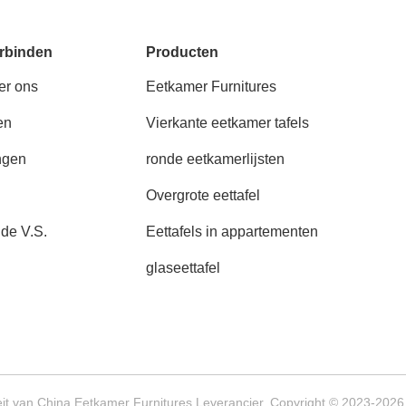
rbinden
Producten
er ons
Eetkamer Furnitures
en
Vierkante eetkamer tafels
ngen
ronde eetkamerlijsten
Overgrote eettafel
 de V.S.
Eettafels in appartementen
glaseettafel
it van China Eetkamer Furnitures Leverancier. Copyright © 2023-2026 