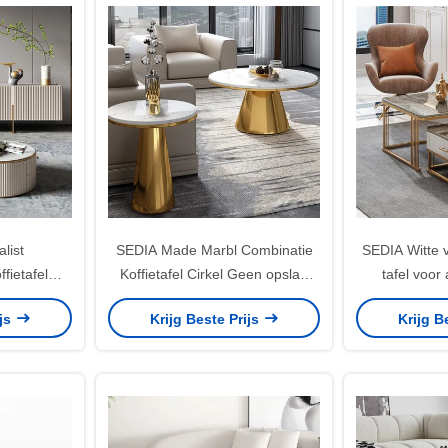
list
SEDIA Made Marbl Combinatie
SEDIA Witte 
fietafel
Koffietafel Cirkel Geen opslag
tafel voo
ijtafel OEM
voor woonkamers
ijs
Krijg Beste Prijs
Krijg B