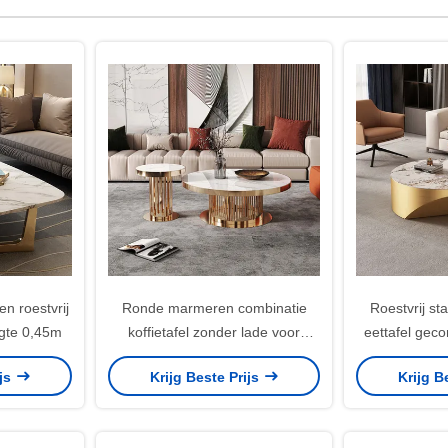
 roestvrij
Ronde marmeren combinatie
Roestvrij sta
ogte 0,45m
koffietafel zonder lade voor
eettafel gec
woonkamer
ijs
Krijg Beste Prijs
Krijg B