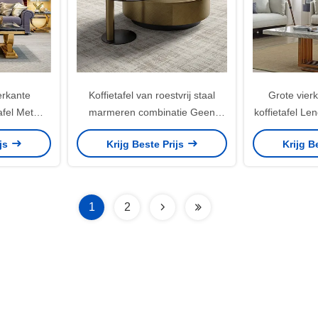
erkante
Koffietafel van roestvrij staal
Grote vier
fel Met
marmeren combinatie Geen
koffietafel L
nen
opslag
/ ap
ijs
Krijg Beste Prijs
Krijg B
1
2