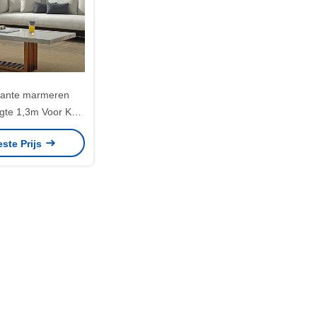
kante marmeren
engte 1,3m Voor KTV
partement
este Prijs