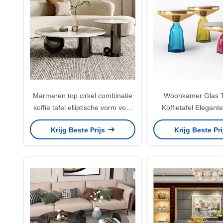
Marmeren top cirkel combinatie
Woonkamer Glas T
koffie tafel elliptische vorm voor
Koffietafel Elegant
appartement
Krijg Beste Prijs
Krijg Beste Pr