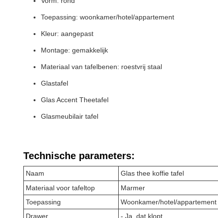
Vorm: rond
Toepassing: woonkamer/hotel/appartement
Kleur: aangepast
Montage: gemakkelijk
Materiaal van tafelbenen: roestvrij staal
Glastafel
Glas Accent Theetafel
Glasmeubilair tafel
Technische parameters:
Naam
Glas thee koffie tafel
Materiaal voor tafeltop
Marmer
Toepassing
Woonkamer/hotel/appartement
Drawer
- Ja, dat klopt.