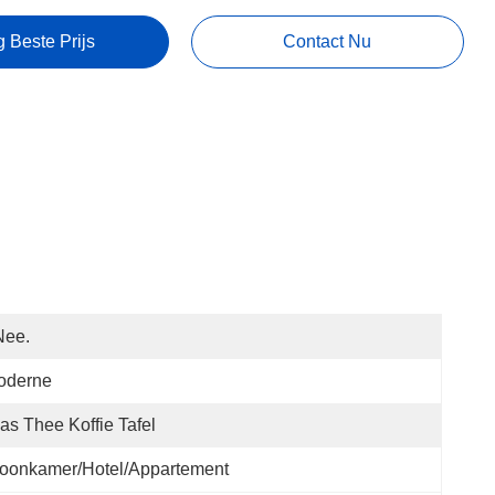
g Beste Prijs
Contact Nu
Nee.
oderne
as Thee Koffie Tafel
oonkamer/hotel/appartement