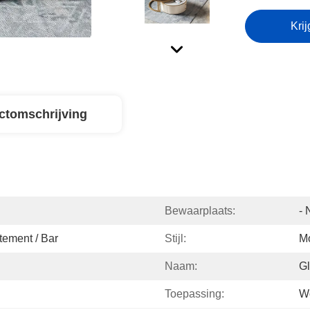
Krij
ctomschrijving
Bewaarplaats:
- 
tement / Bar
Stijl:
M
Naam:
Gl
Toepassing:
W