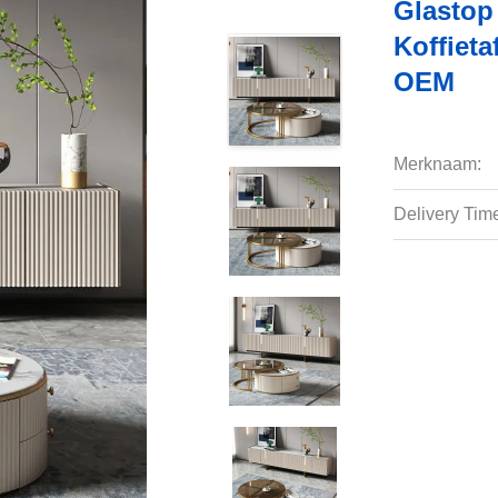
Glastop
Koffieta
OEM
Merknaam:
Delivery Tim