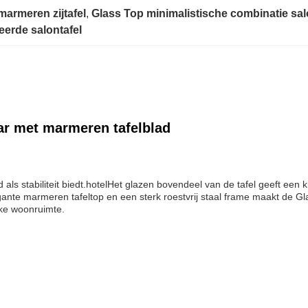
marmeren zijtafel
, 
Glass Top minimalistische combinatie sal
erde salontafel
ar met marmeren tafelblad
als stabiliteit biedt.hotelHet glazen bovendeel van de tafel geeft een kl
gante marmeren tafeltop en een sterk roestvrij staal frame maakt de Gl
lke woonruimte.