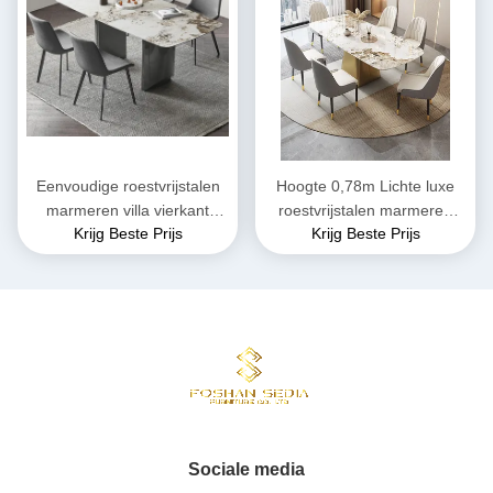
Eenvoudige roestvrijstalen
Hoogte 0,78m Lichte luxe
marmeren villa vierkant
roestvrijstalen marmeren
Krijg Beste Prijs
Krijg Beste Prijs
eetkamer tafel
eettafel voor zes personen
Sociale media