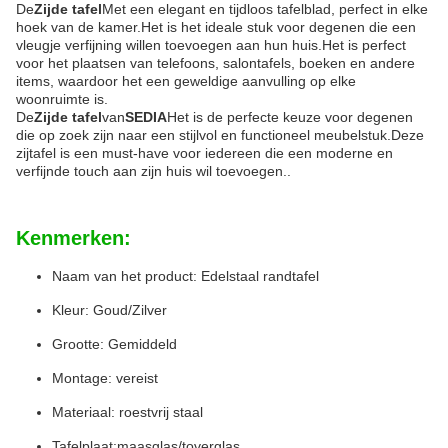
De
Zijde tafel
Met een elegant en tijdloos tafelblad, perfect in elke
hoek van de kamer.Het is het ideale stuk voor degenen die een
vleugje verfijning willen toevoegen aan hun huis.Het is perfect
voor het plaatsen van telefoons, salontafels, boeken en andere
items, waardoor het een geweldige aanvulling op elke
woonruimte is.
De
Zijde tafel
van
SEDIA
Het is de perfecte keuze voor degenen
die op zoek zijn naar een stijlvol en functioneel meubelstuk.Deze
zijtafel is een must-have voor iedereen die een moderne en
verfijnde touch aan zijn huis wil toevoegen..
Kenmerken:
Naam van het product: Edelstaal randtafel
Kleur: Goud/Zilver
Grootte: Gemiddeld
Montage: vereist
Materiaal: roestvrij staal
Tafelplaat:maasglas/toverglas