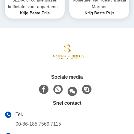
SEDIA Circulaire glazen
Koffietafel van roestvrij staal
koffietafel voor appartement
Marmer
Krijg Beste Prijs
Krijg Beste Prijs
/ bar / hotel
Sociale media
Snel contact
Tel.
00-86-185 7569 7115