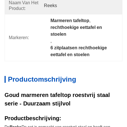
Naam Van Het
Reeks
Product:
Marmeren tafeltop
, 
rechthoekige eettafel en 
stoelen
Markeren:
, 
6 zitplaatsen rechthoekige 
eettafel en stoelen
Productomschrijving
Goud marmeren tafeltop roestvrij staal
serie - Duurzaam stijlvol
Productbeschrijving:
De
Reeks
De set is gemaakt van roestvrij staal en heeft een