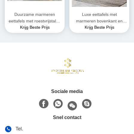
Duurzame marmeren
Luxe eettafels met
eettafels met roestvrijstalen
marmeren bovenkant en
Krijg Beste Prijs
Krijg Beste Prijs
benen - Groothandel
roestvrij staal
Sociale media
Snel contact
Tel.