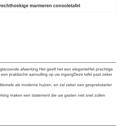
rechthoekige marmeren consoletafel
l Frames for Durability
n glanzende afwerking.Het geeft het een eleganteHet prachtige
 een praktische aanvulling op uw ingangDeze tafel past zeker
raditionele als moderne huizen, en zal zeker een gesprekstarter
king maken een statement die uw gasten niet snel zullen