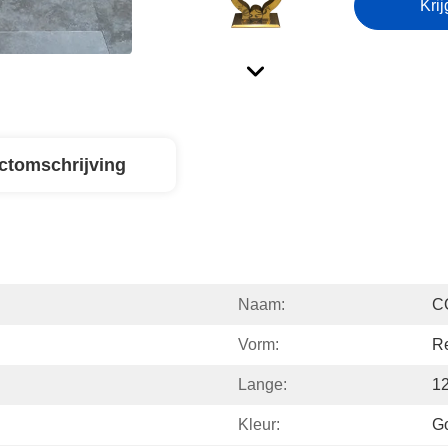
Krij
ctomschrijving
Naam:
C
Vorm:
R
Lange:
1
Kleur:
Go