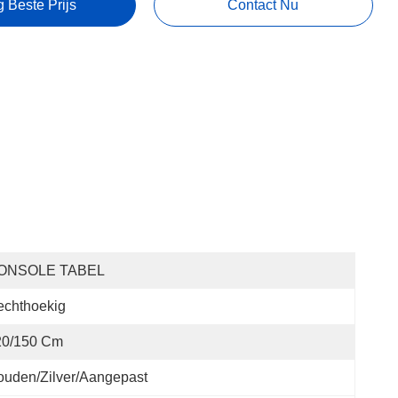
g Beste Prijs
Contact Nu
ONSOLE TABEL
echthoekig
20/150 Cm
uden/Zilver/aangepast