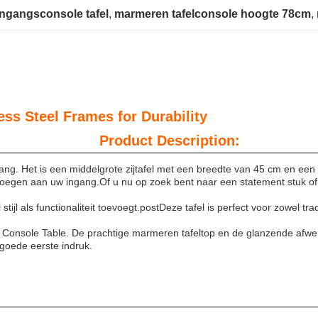
ngangsconsole tafel
, 
marmeren tafelconsole hoogte 78cm
, 
le Tables - Stainless Stee
scription:
gang. Het is een middelgrote zijtafel met een breedte van 45 cm en ee
e voegen aan uw ingang.Of u nu op zoek bent naar een statement stuk of
tijl als functionaliteit toevoegt.postDeze tafel is perfect voor zowel t
 Console Table. De prachtige marmeren tafeltop en de glanzende afwer
 goede eerste indruk.