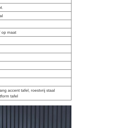
t.
al
/ op maat
gang accent tafel, roestvrij staal
form tafel