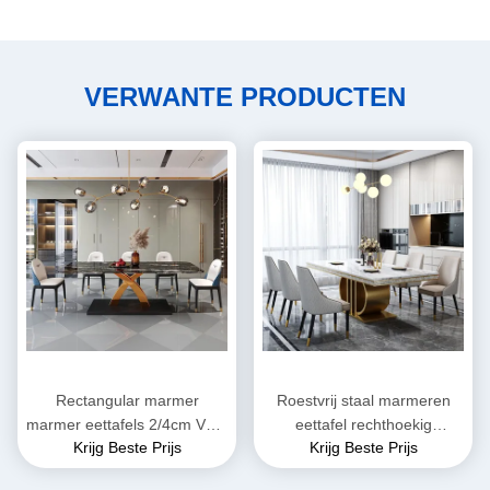
VERWANTE PRODUCTEN
Rectangular marmer
Roestvrij staal marmeren
marmer eettafels 2/4cm Voor
eettafel rechthoekig
Krijg Beste Prijs
Krijg Beste Prijs
bijeenkomsten
geavanceerd ontwerp