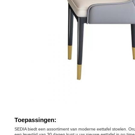
Toepassingen:
SEDIA biedt een assortiment van moderne eettafel stoelen. Onze
een levertijd van 30 dagen kunt u uw nieuwe eettafel in no tim