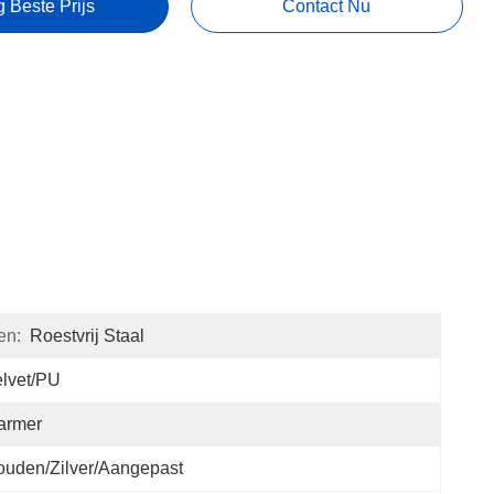
g Beste Prijs
Contact Nu
en:
Roestvrij Staal
lvet/PU
armer
uden/Zilver/aangepast