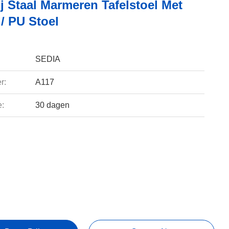
j Staal Marmeren Tafelstoel Met
/ PU Stoel
SEDIA
r:
A117
e:
30 dagen