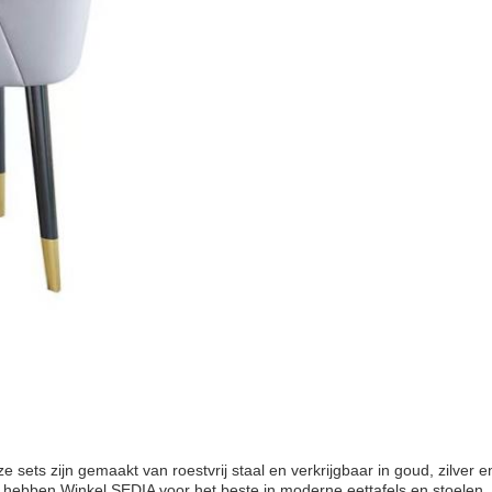
 sets zijn gemaakt van roestvrij staal en verkrijgbaar in goud, zilve
e hebben.Winkel SEDIA voor het beste in moderne eettafels en stoelen.