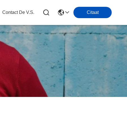
Contact De V.s.
Citaat