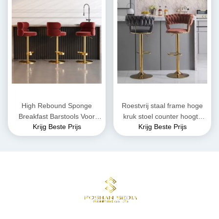
High Rebound Sponge
Roestvrij staal frame hoge
Breakfast Barstools Voor
kruk stoel counter hoogte
Krijg Beste Prijs
Krijg Beste Prijs
Cafe / Keuken / Hotel
bar kruk zonder rug