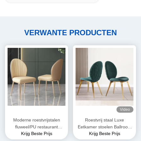
VERWANTE PRODUCTEN
Video
Moderne roestvrijstalen
Roestvrij staal Luxe
fluweel/PU restaurant
Eetkamer stoelen Ballroom
Krijg Beste Prijs
Krijg Beste Prijs
eettafel en stoelen
stoelen OEM ODM