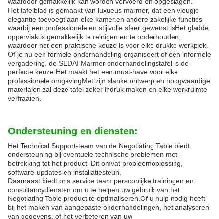
waardoor gemakkelijk kan worden vervoerd en opgeslagen.
Het tafelblad is gemaakt van luxueus marmer, dat een vleugje
elegantie toevoegt aan elke kamer.en andere zakelijke functies
waarbij een professionele en stijlvolle sfeer gewenst isHet gladde
oppervlak is gemakkelijk te reinigen en te onderhouden,
waardoor het een praktische keuze is voor elke drukke werkplek.
Of je nu een formele onderhandeling organiseert of een informele
vergadering, de SEDAI Marmer onderhandelingstafel is de
perfecte keuze.Het maakt het een must-have voor elke
professionele omgevingMet zijn slanke ontwerp en hoogwaardige
materialen zal deze tafel zeker indruk maken en elke werkruimte
verfraaien.
Ondersteuning en diensten:
Het Technical Support-team van de Negotiating Table biedt
ondersteuning bij eventuele technische problemen met
betrekking tot het product. Dit omvat probleemoplossing,
software-updates en installatiesteun.
Daarnaast biedt ons service team persoonlijke trainingen en
consultancydiensten om u te helpen uw gebruik van het
Negotiating Table product te optimaliseren.Of u hulp nodig heeft
bij het maken van aangepaste onderhandelingen, het analyseren
van gegevens, of het verbeteren van uw