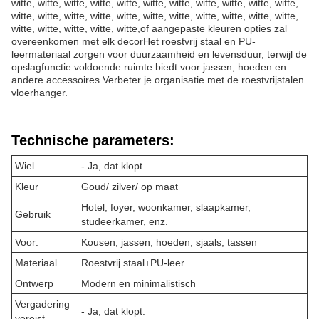
witte, witte, witte, witte, witte, witte, witte, witte, witte, witte, witte,
witte, witte, witte, witte, witte, witte, witte, witte, witte, witte, witte,
witte, witte, witte, witte, witte,of aangepaste kleuren opties zal
overeenkomen met elk decorHet roestvrij staal en PU-
leermateriaal zorgen voor duurzaamheid en levensduur, terwijl de
opslagfunctie voldoende ruimte biedt voor jassen, hoeden en
andere accessoires.Verbeter je organisatie met de roestvrijstalen
vloerhanger.
Technische parameters:
Wiel
- Ja, dat klopt.
Kleur
Goud/ zilver/ op maat
Hotel, foyer, woonkamer, slaapkamer,
Gebruik
studeerkamer, enz.
Voor:
Kousen, jassen, hoeden, sjaals, tassen
Materiaal
Roestvrij staal+PU-leer
Ontwerp
Modern en minimalistisch
Vergadering
- Ja, dat klopt.
vereist