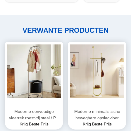
VERWANTE PRODUCTEN
Moderne eenvoudige
Moderne minimalistische
vloerrek roestvrij staal / PU
bewegbare opslagvloer
Krijg Beste Prijs
Krijg Beste Prijs
leer organisator
hanger rek met wielen