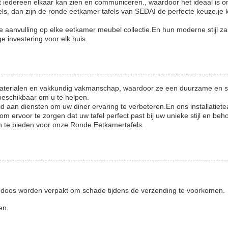
t iedereen elkaar kan zien en communiceren., waardoor het ideaal is om
ls, dan zijn de ronde eetkamer tafels van SEDAI de perfecte keuze.je ku
e aanvulling op elke eetkamer meubel collectie.En hun moderne stijl 
e investering voor elk huis.
erialen en vakkundig vakmanschap, waardoor ze een duurzame en stijlv
beschikbaar om u te helpen.
 aan diensten om uw diner ervaring te verbeteren.En ons installatiet
 ervoor te zorgen dat uw tafel perfect past bij uw unieke stijl en beh
en te bieden voor onze Ronde Eetkamertafels.
en doos worden verpakt om schade tijdens de verzending te voorkomen.
en.