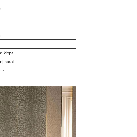
st
r
at klopt.
ij staal
ne