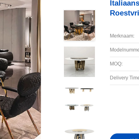
Italiaan
Roestvri
Merknaam:
Modelnumme
MOQ:
Delivery Tim