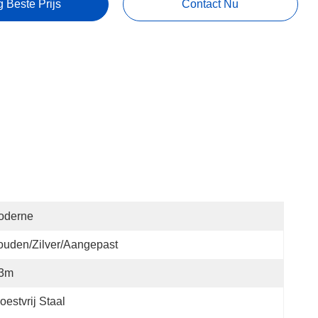
g Beste Prijs
Contact Nu
oderne
uden/Zilver/aangepast
.3m
oestvrij Staal