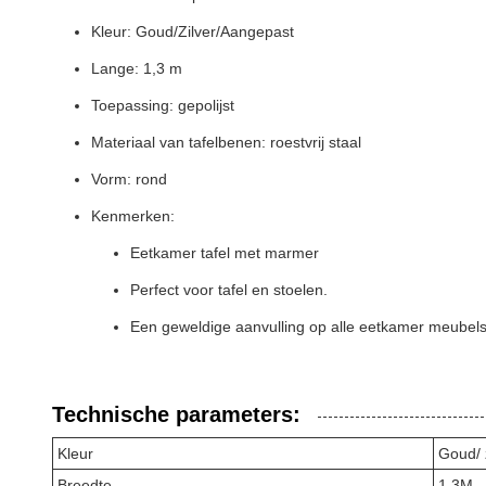
Kleur: Goud/Zilver/Aangepast
Lange: 1,3 m
Toepassing: gepolijst
Materiaal van tafelbenen: roestvrij staal
Vorm: rond
Kenmerken:
Eetkamer tafel met marmer
Perfect voor tafel en stoelen.
Een geweldige aanvulling op alle eetkamer meubel
Technische parameters:
Kleur
Goud/ 
Breedte
1.3M