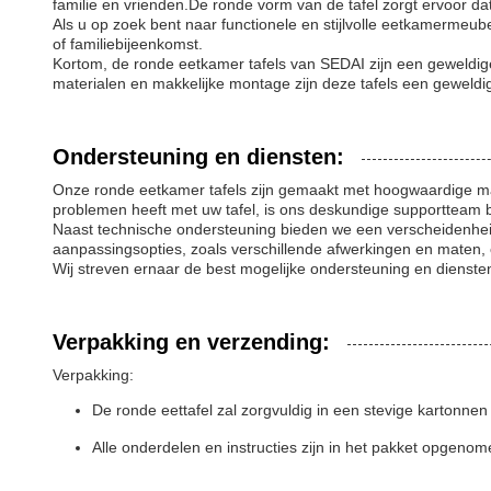
familie en vrienden.De ronde vorm van de tafel zorgt ervoor da
Als u op zoek bent naar functionele en stijlvolle eetkamermeube
of familiebijeenkomst.
Kortom, de ronde eetkamer tafels van SEDAI zijn een geweldig
materialen en makkelijke montage zijn deze tafels een geweldig
Ondersteuning en diensten:
Onze ronde eetkamer tafels zijn gemaakt met hoogwaardige mat
problemen heeft met uw tafel, is ons deskundige supportteam 
Naast technische ondersteuning bieden we een verscheidenheid
aanpassingsopties, zoals verschillende afwerkingen en maten, om
Wij streven ernaar de best mogelijke ondersteuning en dienst
Verpakking en verzending:
Verpakking:
De ronde eettafel zal zorgvuldig in een stevige kartonn
Alle onderdelen en instructies zijn in het pakket opgenom