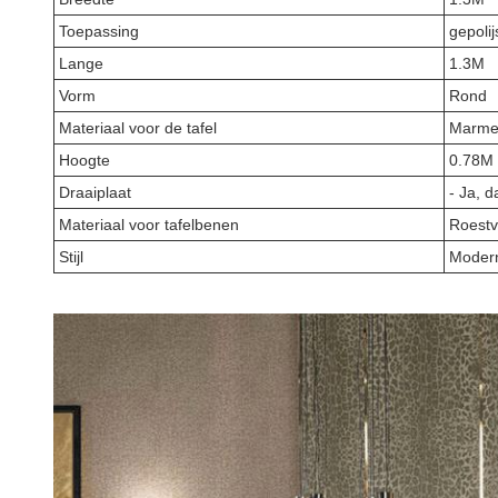
Toepassing
gepolij
Lange
1.3M
Vorm
Rond
Materiaal voor de tafel
Marme
Hoogte
0.78M
Draaiplaat
- Ja, d
Materiaal voor tafelbenen
Roestvr
Stijl
Moder