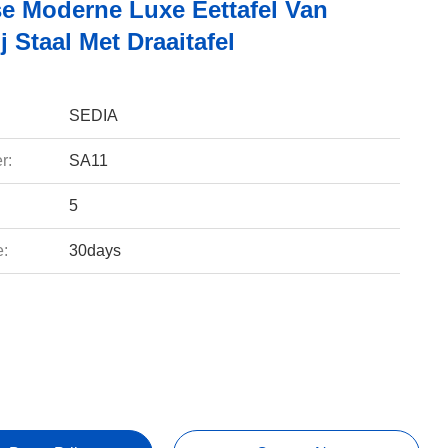
se Moderne Luxe Eettafel Van
j Staal Met Draaitafel
SEDIA
r:
SA11
5
e:
30days