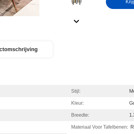
Krij
ctomschrijving
Stijl:
M
Kleur:
Go
Breedte:
1
Materiaal Voor Tafelbenen:
R