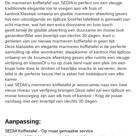
De marmeren koffietafel van SEDIA is perfect om een vleugje
traditionele elegantie toe te voegen aan elk huis of
kantoor.Klassiek ontwerp en gladde marmeren afwerking geven
het een uitnodigende en tijdloze lookHet tafelblad is gemaakt van
echt marmer, wat het een extra duurzame en luxe touch
geeft.terwijl de gladde afwerking een duurzame en mooie look
garandeertMet een levertijd van slechts 30 dagen, kunt u
genieten van uw nieuwe marmeren koffietafel in geen tijd.
Deze klassieke en elegante marmeren koffietafel is de perfecte
aanvulling op elke woonkamer, slaapkamer of kantoor.Het tijdloze
ontwerp en de luxueuze afwerking geven elke ruimte een vleugje
verfijning en klasseOf u nu op zoek bent naar een plek om een
kopje hete thee te drinken of heerlijke snacks te serveren, deze
tafel is de perfecte keuze.Het is zeker het middelpunt van elke
kamer..
Laat SEDIA's marmeren koffietafel je woonruimte naar een heel
nieuw niveau van verfijning brengen.Deze tafel zal een tijdloze en
mooie toevoeging zijn aan elk huis of kantoor.- Krijg de jouwe
vandaag met een levertijd van slechts 30 dagen.
Aanpassing:
SEDIA Koffietafel - Op maat gemaakte service