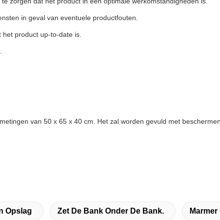
te zorgen dat het product in een optimale werkomstandigheden is.
ensten in geval van eventuele productfouten.
het product up-to-date is.
.
fmetingen van 50 x 65 x 40 cm. Het zal worden gevuld met beschermen
n Opslag
Zet De Bank Onder De Bank.
Marmer 