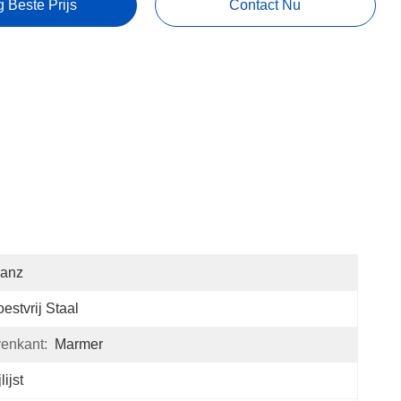
g Beste Prijs
Contact Nu
lanz
estvrij Staal
venkant:
Marmer
lijst