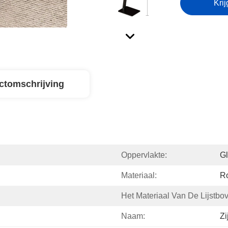
Krij
ctomschrijving
Oppervlakte:
G
Materiaal:
Ro
Het Materiaal Van De Lijstbo
Naam:
Zij