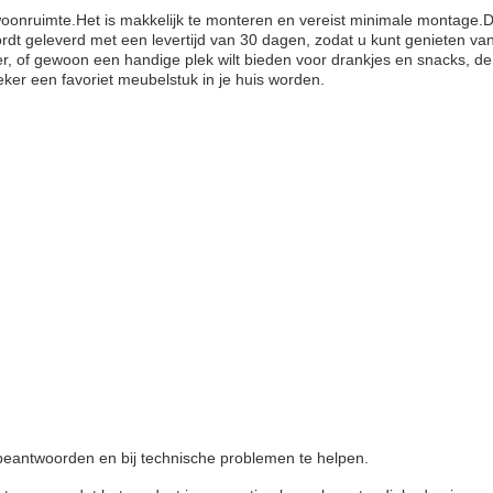
oonruimte.Het is makkelijk te monteren en vereist minimale montage.De
dt geleverd met een levertijd van 30 dagen, zodat u kunt genieten van u
, of gewoon een handige plek wilt bieden voor drankjes en snacks, de S
eker een favoriet meubelstuk in je huis worden.
 beantwoorden en bij technische problemen te helpen.