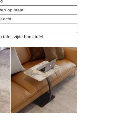
ld
ver/ op maat
t echt.
tafel, zijde bank tafel