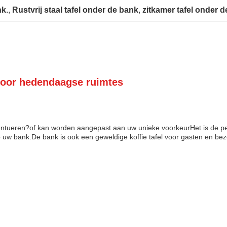
nk.
, 
Rustvrij staal tafel onder de bank
, 
zitkamer tafel onder 
l voor hedendaagse ruimtes
ueren?of kan worden aangepast aan uw unieke voorkeurHet is de perf
p uw bank.De bank is ook een geweldige koffie tafel voor gasten en be