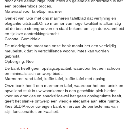
door onze eenvoudige instructies en gelabelde onderdelen is het
een probleemloos proces.
Materiaal voor tafeltop: marmer
Geniet van luxe met ons marmeren tafelblad dat verfijning en
elegantie uitstraalt.Onze marmer van hoge kwaliteit is afkomstig
uit de beste steengroeven en staat bekend om zijn duurzaamheid
en tijdloze aantrekkingskracht.
Grootte: Gemiddeld
De middelgrote maat van onze bank maakt het een veelzijdig
meubelstuk dat in verschillende woonruimtes kan worden
gebruikt.
Opberging: Nee
De bank heeft geen opslagcapaciteit, waardoor het een schoon
en minimalistisch ontwerp biedt.
Marmeren rand tafel, koffie tafel, koffie tafel met opslag
Onze bank heeft een marmeren tafel, waardoor het een uniek en
opvallend stuk in uw woonkamer is.een geschikte plek bieden
voor uw drankjes en snacksHoewel het geen opslagruimte heeft,
geeft het slanke ontwerp een vleugje elegantie aan elke ruimte.
Kies SEDIA voor uw eigen bank en ervaar de perfecte mix van
stijl, functionaliteit en kwaliteit.