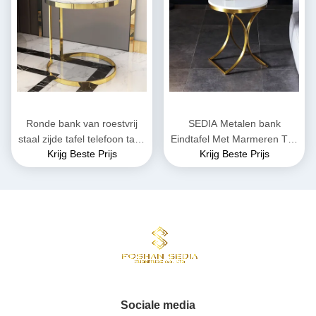
Ronde bank van roestvrij
SEDIA Metalen bank
staal zijde tafel telefoon tafel
Eindtafel Met Marmeren Top
Krijg Beste Prijs
Krijg Beste Prijs
glad oppervlak
glad oppervlak
Sociale media