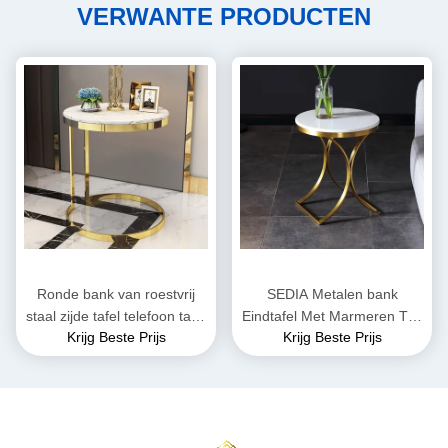
VERWANTE PRODUCTEN
Ronde bank van roestvrij
SEDIA Metalen bank
staal zijde tafel telefoon tafel
Eindtafel Met Marmeren Top
Krijg Beste Prijs
Krijg Beste Prijs
glad oppervlak
glad oppervlak